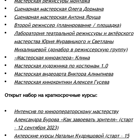
Мастерская режиссуры монтажа
Сценарная мастерская Олега Дормана
Сценарная мастерская Антона Яруша
Второй режиссер (планирование / площадка)
Лаборатория театральной режиссуры и актёрского
мастерства Юрия Муравицкого и Светланы
Михалищевой (донабор в режиссерскую группу)
«Мастерская киноактера» Клима
Мастерская художника по костюмам 1.0
Мастерская видеоарта Виктора Алимпиева
Мастерская кинокритики Алексея Гусева
Открыт набор на краткосрочные курсы:
Интенсив по кинооператорскому мастерству
Александра Бурова «Как завоевать зрителя»
(старт
– 12 сентября 2023)
Актерские курсы Натальи Кудряшовой (старт – 15