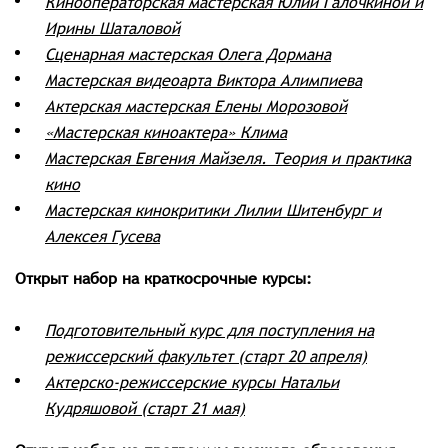
Кинооператорская мастерская Юлии Галочкиной и
Ирины Шаталовой
Сценарная мастерская Олега Дормана
Мастерская видеоарта Виктора Алимпиева
Актерская мастерская Елены Морозовой
«Мастерская киноактера» Клима
Мастерская Евгения Майзеля. Теория и практика
кино
Мастерская кинокритики Лилии Шитенбург и
Алексея Гусева
Открыт набор на краткосрочные курсы:
Подготовительный курс для поступления на
режиссерский факультет (старт 20 апреля)
Актерско-режиссерские курсы Натальи
Кудряшовой (старт 21 мая)