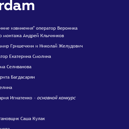
erdam
нние извинения" оператор Вероника
р монтажа Андрей Клычников
имир Гришечкин и Николай Желудович
атор Екатерина Смолина
ома Селиванова
рита Багдасарян
релина
ария Игнатенко
– основной конкурс
становщик Саша Кулак
анова