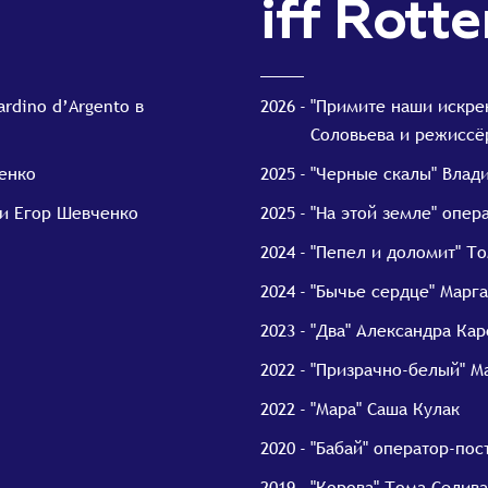
iff Rott
rdino d’Argento в
2026
"Примите наши искре
Соловьева и режиссё
енко
2025
"Черные скалы" Влад
 и Егор Шевченко
2025
"На этой земле" опер
2024
"Пепел и доломит" Т
2024
"Бычье сердце" Марга
2023
"Два" Александра Ка
2022
"Призрачно-белый" М
2022
"Мара" Саша Кулак
2020
"Бабай" оператор-по
2019
"Корова" Тома Селив