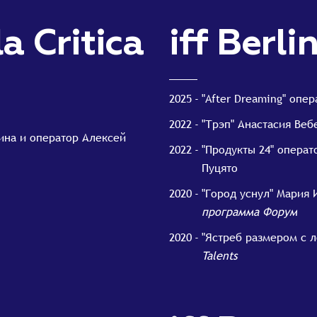
a Critica
iff Berli
2025
"After Dreaming" опе
2022
"Трэп" Анастасия Веб
ина и оператор Алексей
2022
"Продукты 24" опера
Пуцято
2020
"Город уснул" Мария 
программа Форум
2020
"Ястреб размером с 
Talents