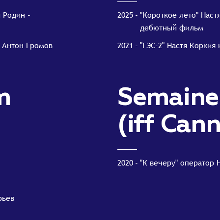
 Родин -
2025
"Короткое лето" Наст
дебютный фильм
 Антон Громов
2021
"ГЭС-2" Настя Коркия
m
Semaine 
(iff Can
2020
"К вечеру" оператор
рьев