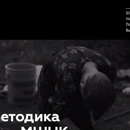
Ш
М
П
В
методика