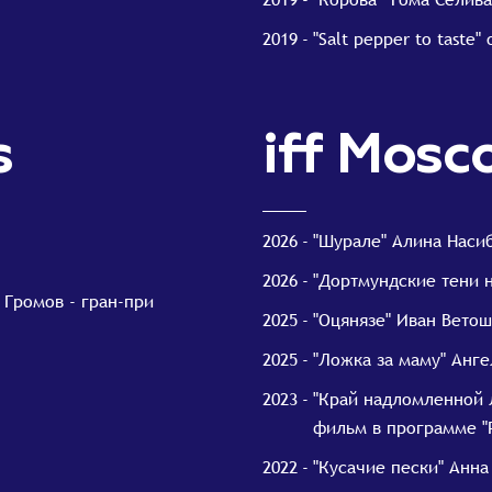
2019
"Salt pepper to tast
s
iff Mosc
2026
"Шурале" Алина Наси
2026
"Дортмундские тени 
 Громов - гран-при
2025
"Оцянязе" Иван Вето
2025
"Ложка за маму" Анг
2023
"Край надломленной 
фильм в программе "
2022
"Кусачие пески" Анна