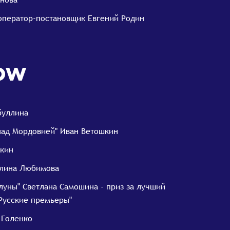
e" оператор-постановщик Евгений Родин
ow
буллина
над Мордовией" Иван Ветошкин
шкин
елина Любимова
луны" Светлана Самошина - приз за лучший
Русские премьеры"
 Голенко